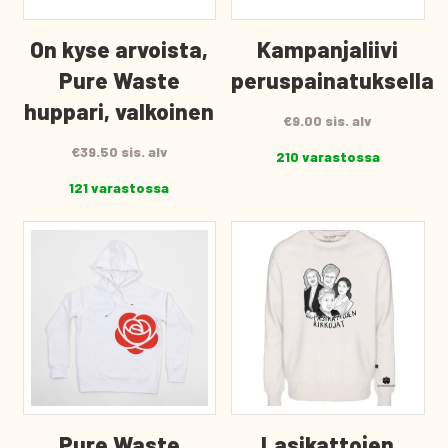
On kyse arvoista,
Kampanjaliivi
Pure Waste
peruspainatuksella
huppari, valkoinen
€
9.00
sis. alv
€
39.50
sis. alv
210 varastossa
121 varastossa
Pure Waste
Lasikattojen