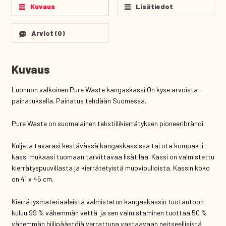
Kuvaus
Lisätiedot
Arviot (0)
Kuvaus
Luonnon valkoinen Pure Waste kangaskassi On kyse arvoista -
painatuksella. Painatus tehdään Suomessa.
Pure Waste on suomalainen tekstiilikierrätyksen pioneeribrändi.
Kuljeta tavarasi kestävässä kangaskassissa tai ota kompakti
kassi mukaasi tuomaan tarvittavaa lisätilaa. Kassi on valmistettu
kierrätyspuuvillasta ja kierrätetyistä muovipulloista. Kassin koko
on 41 x 45 cm.
Kierrätysmateriaaleista valmistetun kangaskassin tuotantoon
kuluu 99 % vähemmän vettä ja sen valmistaminen tuottaa 50 %
vähemmän hiilipäästöjä verrattuna vastaavaan neitseellisistä