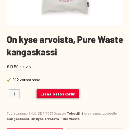
On kyse arvoista, Pure Waste
kangaskassi
€
10.50
sis. alv
142 varastossa
On kyse arvoista, Pure Waste kangaskassi määrä
Lisää ostoskoriin
Tuotetunnus (SKU):
SDP17053
Osasto:
Tekstiilit
Avainsanat tuotteelle
Kangaskassi
,
On kyse arvoista
,
Pure Waste