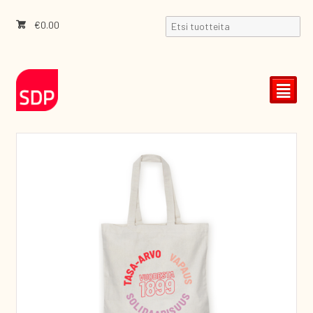
€
0.00
²