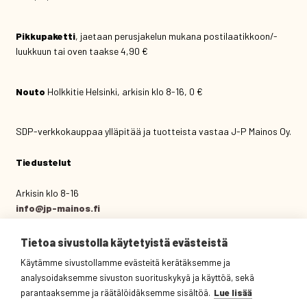
Pikkupaketti
, jaetaan perusjakelun mukana postilaatikkoon/-
luukkuun tai oven taakse 4,90 €
Nouto
Holkkitie Helsinki, arkisin klo 8-16, 0 €
SDP-verkkokauppaa ylläpitää ja tuotteista vastaa J-P Mainos Oy.
Tiedustelut
Arkisin klo 8-16
info@jp-mainos.fi
(09) 444 434
Tietoa sivustolla käytetyistä evästeistä
J-P Mainos Oy
Käytämme sivustollamme evästeitä kerätäksemme ja
Holkkitie 14 C 3.krs
analysoidaksemme sivuston suorituskykyä ja käyttöä, sekä
00880 Helsinki
parantaaksemme ja räätälöidäksemme sisältöä.
Lue lisää