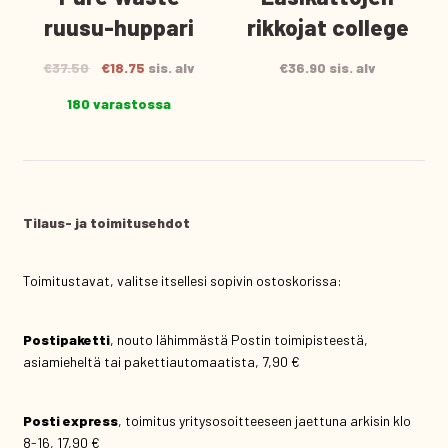
ruusu-huppari
rikkojat college
Alkuperäinen
Nykyinen
€
37.50
€
18.75
sis. alv
€
36.90
sis. alv
hinta
hinta
180 varastossa
oli:
on:
€37.50.
€18.75.
Tilaus- ja toimitusehdot
Toimitustavat, valitse itsellesi sopivin ostoskorissa:
Postipaketti
, nouto lähimmästä Postin toimipisteestä,
asiamieheltä tai pakettiautomaatista, 7,90 €
Posti express
, toimitus yritysosoitteeseen jaettuna arkisin klo
8-16, 17,90 €