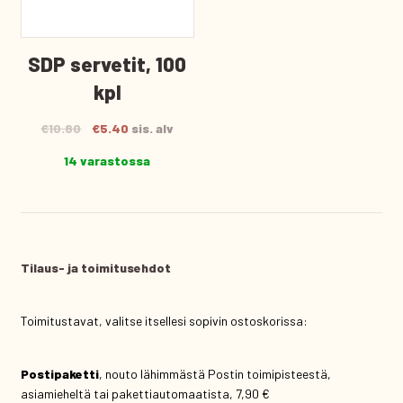
SDP servetit, 100
kpl
Alkuperäinen
Nykyinen
€
10.80
€
5.40
sis. alv
hinta
hinta
14 varastossa
oli:
on:
€10.80.
€5.40.
Tilaus- ja toimitusehdot
Toimitustavat, valitse itsellesi sopivin ostoskorissa:
Postipaketti
, nouto lähimmästä Postin toimipisteestä,
asiamieheltä tai pakettiautomaatista, 7,90 €