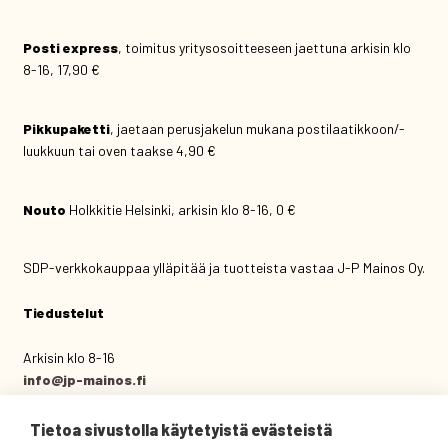
Posti express
, toimitus yritysosoitteeseen jaettuna arkisin klo
8-16, 17,90 €
Pikkupaketti
, jaetaan perusjakelun mukana postilaatikkoon/-
luukkuun tai oven taakse 4,90 €
Nouto
Holkkitie Helsinki, arkisin klo 8-16, 0 €
SDP-verkkokauppaa ylläpitää ja tuotteista vastaa J-P Mainos Oy.
Tiedustelut
Arkisin klo 8-16
info@jp-mainos.fi
(09) 444 434
Tietoa sivustolla käytetyistä evästeistä
J-P Mainos Oy