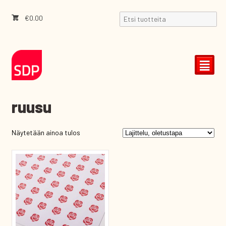
€
0.00
²
ruusu
Näytetään ainoa tulos