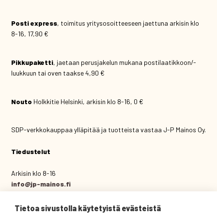
Posti express
, toimitus yritysosoitteeseen jaettuna arkisin klo
8-16, 17,90 €
Pikkupaketti
, jaetaan perusjakelun mukana postilaatikkoon/-
luukkuun tai oven taakse 4,90 €
Nouto
Holkkitie Helsinki, arkisin klo 8-16, 0 €
SDP-verkkokauppaa ylläpitää ja tuotteista vastaa J-P Mainos Oy.
Tiedustelut
Arkisin klo 8-16
info@jp-mainos.fi
(09) 444 434
Tietoa sivustolla käytetyistä evästeistä
J-P Mainos Oy