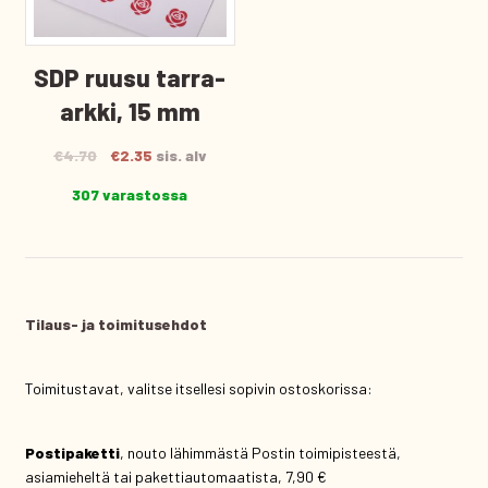
SDP ruusu tarra-
arkki, 15 mm
Alkuperäinen
Nykyinen
€
4.70
€
2.35
sis. alv
hinta
hinta
307 varastossa
oli:
on:
€4.70.
€2.35.
Tilaus- ja toimitusehdot
Toimitustavat, valitse itsellesi sopivin ostoskorissa:
Postipaketti
, nouto lähimmästä Postin toimipisteestä,
asiamieheltä tai pakettiautomaatista, 7,90 €