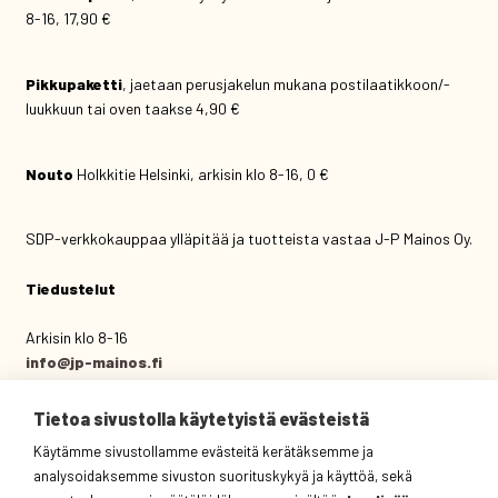
8-16, 17,90 €
Pikkupaketti
, jaetaan perusjakelun mukana postilaatikkoon/-
luukkuun tai oven taakse 4,90 €
Nouto
Holkkitie Helsinki, arkisin klo 8-16, 0 €
SDP-verkkokauppaa ylläpitää ja tuotteista vastaa J-P Mainos Oy.
Tiedustelut
Arkisin klo 8-16
info@jp-mainos.fi
(09) 444 434
Tietoa sivustolla käytetyistä evästeistä
J-P Mainos Oy
Käytämme sivustollamme evästeitä kerätäksemme ja
Holkkitie 14 C 3.krs
analysoidaksemme sivuston suorituskykyä ja käyttöä, sekä
00880 Helsinki