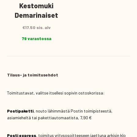
Kestomuki
Demarinaiset
€
17.50
sis. alv
79 varastossa
Tilaus- ja toimitusehdot
Toimitustavat, valitse itsellesi sopivin ostoskorissa:
Postipaketti
, nouto lähimmästä Postin toimipisteestä,
asiamieheltä tai pakettiautomaatista, 7,90 €
Posti express
, toimitus yritysosoitteeseen jaettuna arkisin klo